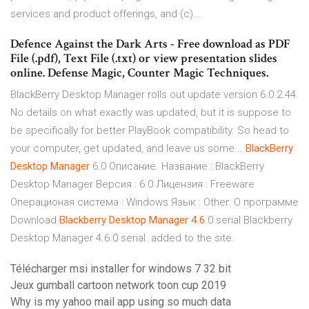
services and product offerings, and (c)...
Defence Against the Dark Arts - Free download as PDF
File (.pdf), Text File (.txt) or view presentation slides
online. Defense Magic, Counter Magic Techniques.
BlackBerry Desktop Manager rolls out update version 6.0.2.44.
No details on what exactly was updated, but it is suppose to
be specifically for better PlayBook compatibility. So head to
your computer, get updated, and leave us some...
BlackBerry
Desktop
Manager
6.0 Описание. Название : BlackBerry
Desktop Manager Версия : 6.0 Лицензия : Freeware
Операционая система : Windows Язык : Other. О программе
Download
Blackberry
Desktop
Manager
4
.
6
.0 serial Blackberry
Desktop Manager 4.6.0 serial. added to the site.
Télécharger msi installer for windows 7 32 bit
Jeux gumball cartoon network toon cup 2019
Why is my yahoo mail app using so much data