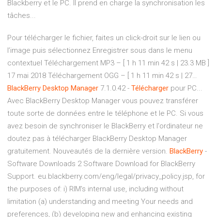
Blackberry et le PC. Il prend en charge la synchronisation les
tâches...
Pour télécharger le fichier, faites un click-droit sur le lien ou
l’image puis sélectionnez Enregistrer sous dans le menu
contextuel Téléchargement MP3 – [ 1 h 11 min 42 s | 23.3 MB ]
17 mai 2018 Téléchargement OGG – [ 1 h 11 min 42 s | 27…
BlackBerry
Desktop
Manager
7.1.0.42 -
Télécharger
pour PC...
Avec BlackBerry Desktop Manager vous pouvez transférer
toute sorte de données entre le téléphone et le PC. Si vous
avez besoin de synchroniser le BlackBerry et l'ordinateur ne
doutez pas à télécharger BlackBerry Desktop Manager
gratuitement. Nouveautés de la dernière version.
BlackBerry
-
Software Downloads 2 Software Download for BlackBerry
Support. eu.blackberry.com/eng/legal/privacy_policy.jsp, for
the purposes of: i) RIM's internal use, including without
limitation (a) understanding and meeting Your needs and
preferences, (b) developing new and enhancing existing