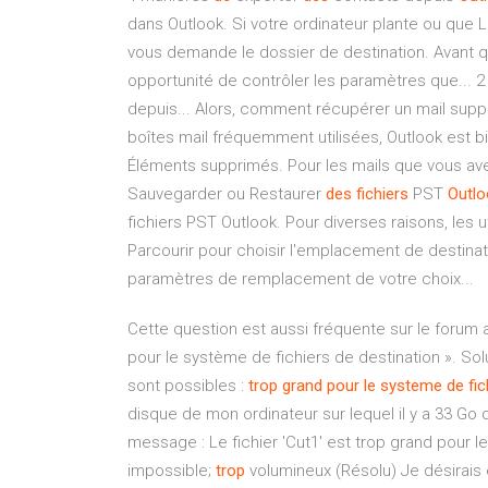
dans Outlook. Si votre ordinateur plante ou que 
vous demande le dossier de destination. Avant qu
opportunité de contrôler les paramètres que...
depuis... Alors, comment récupérer un mail suppri
boîtes mail fréquemment utilisées, Outlook est b
Éléments supprimés. Pour les mails que vous av
Sauvegarder ou Restaurer
des
fichiers
PST
Outlo
fichiers PST Outlook. Pour diverses raisons, les 
Parcourir pour choisir l'emplacement de destinati
paramètres de remplacement de votre choix...
Cette question est aussi fréquente sur le forum 
pour le système de fichiers de destination ». So
sont possibles :
trop
grand
pour
le systeme
de
fic
disque de mon ordinateur sur lequel il y a 33 Go d
message : Le fichier 'Cut1' est trop grand pour l
impossible;
trop
volumineux (Résolu) Je désirais e