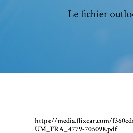
Le fichier outl
https://media.flixcar.com/f360c
UM_FRA_4779-705098.pdf