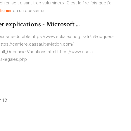
ier, soit disant trop volumineux. C'est la 1re fois que j'ai
fichier
ou un dossier sur ...
 explications - Microsoft ...
ourisme-durable https://www.sckalextricg.tk/fr/59-coques-
tps://carriere.dassault-aviation.com/
ult_Occitanie-Vacations.html https://www.eseis-
ns-legales.php
r 12