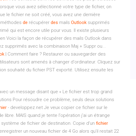
Lorsque vous avez sélectionné votre type de fichier, on
e le fichier ne soit créé, vous avez une dernière
 2 méthodes
de
récupérer
des
mails
Outlook
supprimés
mé qui est encore utile pour vous. Il existe plusieurs
ien Voici la façon de récupérer des mails Outlook dans
ez supprimés avec la combinaison Maj + Suppr ou...
ok
| Comment faire ? Restaurer ou sauvegarder des
utilisateurs sont amenés à changer d'ordinateur. Cliquez sur
on souhaité du fichier PST exporté. Utilisez ensuite les
avec un message disant que « Le fichier est trop grand
lutions Pour résoudre ce problème, seuls deux solutions
hier
- developpez.net Je veux copier ce fichier sur le
e libre. MAIS quand je tente l'opération j'ai un étrange
e système de fichier de destination. Copie d'un
fichier
nregistrer un nouveau fichier de 4 Go alors qu'il restait 22