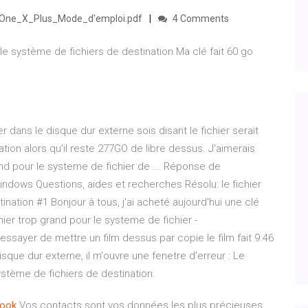
e_One_X_Plus_Mode_d'emploi.pdf
4 Comments
le système de fichiers de destination Ma clé fait 60 go
 dans le disque dur externe sois disant le fichier serait
tion alors qu'il reste 277GO de libre dessus. J'aimerais
and pour le systeme de fichier de ... Réponse de
dows Questions, aides et recherches Résolu: le fichier
nation #1 Bonjour à tous, j'ai acheté aujourd'hui une clé
hier trop grand pour le systeme de fichier -
 essayer de mettre un film dessus par copie le film fait 9.46
que dur externe, il m'ouvre une fenetre d'erreur : Le
système de fichiers de destination.
look
Vos contacts sont vos données les plus précieuses