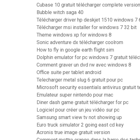
Cubase 10 gratuit télécharger complete versio
Bubble witch saga 40
Télécharger driver hp deskjet 1510 windows 7 
Télécharger msi installer for windows 7 32 bit
Theme windows xp for windows 8
Sonic adventure dx télécharger coolrom
How to fly in google earth flight sim
Dolphin emulator for pc windows 7 gratuit télé
Comment graver un dvd rw avec windows 8
Office suite per tablet android
Telecharger metal slug 6 gratuit pour pc
Microsoft security essentials antivirus gratuit 
Emulateur super nintendo pour mac
Diner dash game gratuit télécharger for pc
Logiciel pour créer un jeu vidéo sur pc
Samsung smart view tv not showing up
Euro truck simulator 2 going east cd key
Acronis true image gratuit version
Comment mettre orange dans la barre des tach