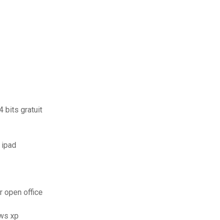
 bits gratuit
 ipad
 open office
ows xp