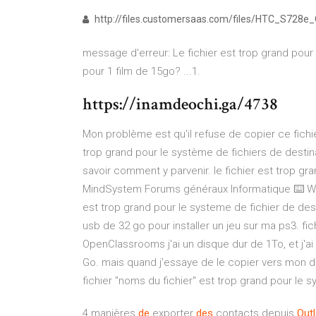
http://files.customersaas.com/files/HTC_S728
message d'erreur: Le fichier est trop grand pour 
pour 1 film de 15go? ...1.
https://inamdeochi.ga/4738
Mon problème est qu'il refuse de copier ce fichier
trop grand pour le système de fichiers de destina
savoir comment y parvenir. le fichier est trop gr
MindSystem Forums généraux Informatique ⌨️ Win
est trop grand pour le systeme de fichier de desti
usb de 32 go pour installer un jeu sur ma ps3. fic
OpenClassrooms j'ai un disque dur de 1To, et j'ai
Go. mais quand j'essaye de le copier vers mon dis
fichier "noms du fichier" est trop grand pour le 
4 manières
de
exporter
des
contacts depuis
Out