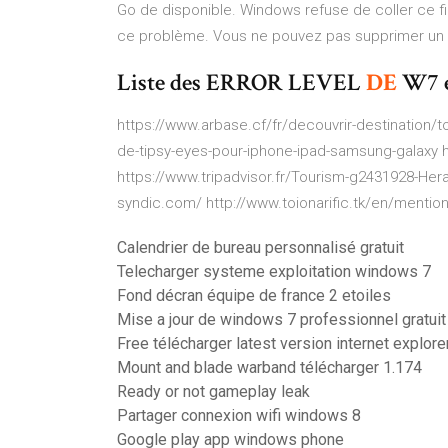
Go de disponible. Windows refuse de coller ce fich
ce problème. Vous ne pouvez pas supprimer un
Liste des ERROR LEVEL
DE
W7 et
https://www.arbase.cf/fr/decouvrir-destination/t
de-tipsy-eyes-pour-iphone-ipad-samsung-galaxy ht
https://www.tripadvisor.fr/Tourism-g2431928-Hera
syndic.com/ http://www.toionarific.tk/en/mentio
Calendrier de bureau personnalisé gratuit
Telecharger systeme exploitation windows 7
Fond décran équipe de france 2 etoiles
Mise a jour de windows 7 professionnel gratuit
Free télécharger latest version internet explore
Mount and blade warband télécharger 1.174
Ready or not gameplay leak
Partager connexion wifi windows 8
Google play app windows phone