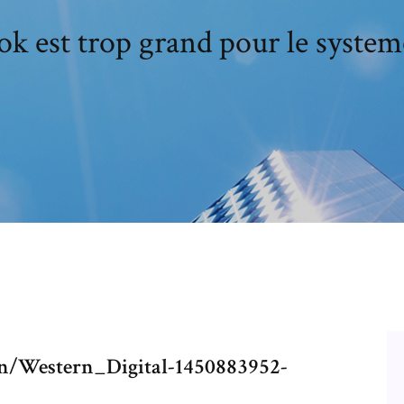
ook est trop grand pour le system
dn/Western_Digital-1450883952-