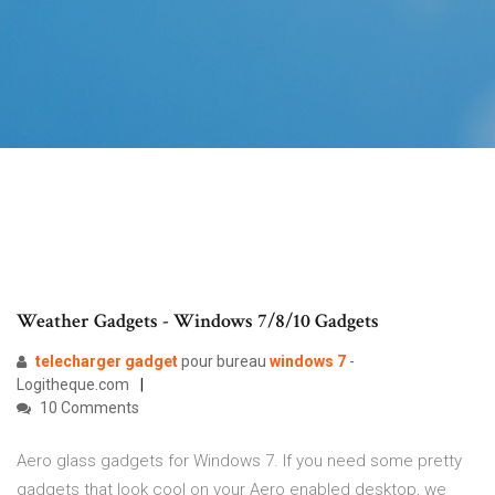
Weather Gadgets - Windows 7/8/10 Gadgets
telecharger
gadget
pour bureau
windows
7
-
Logitheque.com
10 Comments
Aero glass gadgets for Windows 7. If you need some pretty
gadgets that look cool on your Aero enabled desktop, we