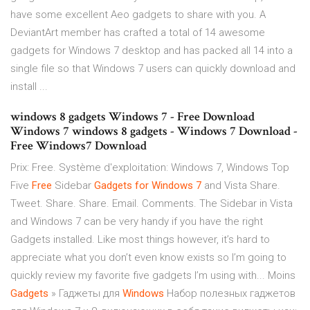
have some excellent Aeo gadgets to share with you. A
DeviantArt member has crafted a total of 14 awesome
gadgets for Windows 7 desktop and has packed all 14 into a
single file so that Windows 7 users can quickly download and
install ...
windows 8 gadgets Windows 7 - Free Download
Windows 7 windows 8 gadgets - Windows 7 Download -
Free Windows7 Download
Prix: Free. Système d'exploitation: Windows 7, Windows Top
Five
Free
Sidebar
Gadgets
for
Windows
7
and Vista Share.
Tweet. Share. Share. Email. Comments. The Sidebar in Vista
and Windows 7 can be very handy if you have the right
Gadgets installed. Like most things however, it’s hard to
appreciate what you don’t even know exists so I’m going to
quickly review my favorite five gadgets I’m using with... Moins
Gadgets
» Гаджеты для
Windows
Набор полезных гаджетов