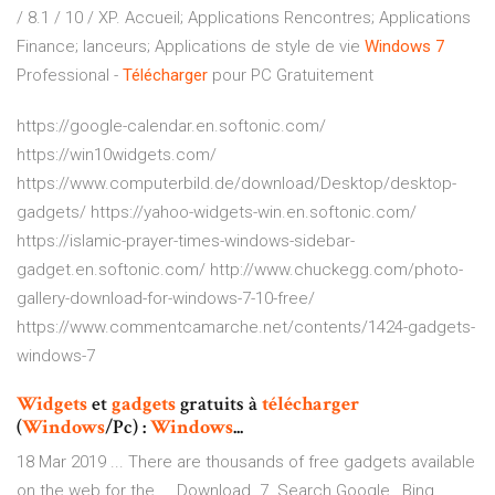
/ 8.1 / 10 / XP. Accueil; Applications Rencontres; Applications
Finance; lanceurs; Applications de style de vie
Windows
7
Professional -
Télécharger
pour PC Gratuitement
https://google-calendar.en.softonic.com/
https://win10widgets.com/
https://www.computerbild.de/download/Desktop/desktop-
gadgets/ https://yahoo-widgets-win.en.softonic.com/
https://islamic-prayer-times-windows-sidebar-
gadget.en.softonic.com/ http://www.chuckegg.com/photo-
gallery-download-for-windows-7-10-free/
https://www.commentcamarche.net/contents/1424-gadgets-
windows-7
Widgets
et
gadgets
gratuits à
télécharger
(
Windows
/Pc) :
Windows
...
18 Mar 2019 ... There are thousands of free gadgets available
on the web for the ... Download. 7. Search Google , Bing,