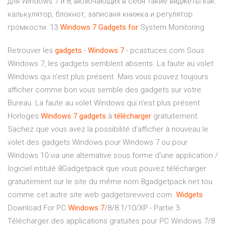
для Windows 7 и 8, включающих в себя такие виджеты как:
калькулятор, блокнот, записаня книжка и регулятор
громкости. 13
Windows
7
Gadgets
for
System Monitoring
Retrouver les
gadgets
-
Windows
7
- pcastuces.com Sous
Windows 7, les gadgets semblent absents. La faute au volet
Windows qui n'est plus présent. Mais vous pouvez toujours
afficher comme bon vous semble des gadgets sur votre
Bureau. La faute au volet Windows qui n'est plus présent.
Horloges
Windows
7
gadgets
à
télécharger
gratuitement.
Sachez que vous avez la possibilité d'afficher à nouveau le
volet des gadgets Windows pour Windows 7 ou pour
Windows 10 via une alternative sous forme d'une application /
logiciel intitulé 8Gadgetpack que vous pouvez télécharger
gratuitement sur le site du même nom 8gadgetpack.net tou
comme cet autre site web gadgetsrevived.com.
Widgets
Download For PC
Windows
7
/8/8.1/10/XP - Partie 3
Télécharger des applications gratuites pour PC Windows 7/8